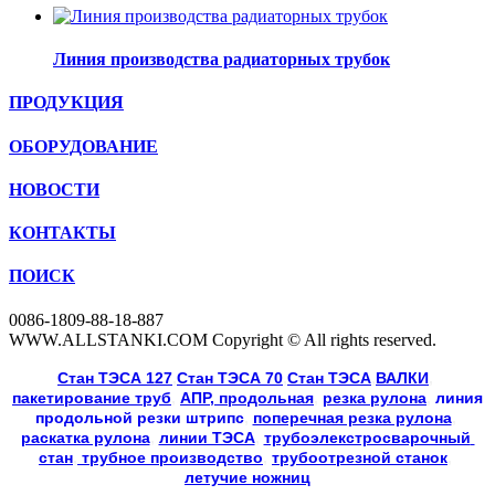
Линия производства радиаторных трубок
ПРОДУКЦИЯ
ОБОРУДОВАНИЕ
НОВОСТИ
КОНТАКТЫ
ПОИСК
0086-1809-88-18-887
WWW.ALLSTANKI.COM Copyright © All rights reserved.
Cтан ТЭСА 127
,
Cтан ТЭСА 70
,
Cтан ТЭСА
,
ВАЛКИ
, 
пакетирование труб
, 
АПР, продольная
, 
резка рулона
, 
линия
продольной резки
штрипс
, 
поперечная резка рулона
, 
раскатка рулона
, 
линии ТЭСА
, 
трубоэлекстросварочный 
стан
,
 трубное производство
, 
трубоотрезной станок
, 
летучие ножниц