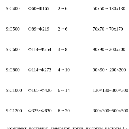
SiC
400
Φ60~Φ165
2 ~ 6
50x50 ~ 130х130
SiC
500
Φ89~Φ219
2 ~ 6
70x70 ~ 70х170
SiC
600
Φ114~Φ254
3 ~ 8
90x90 ~ 200x200
SiC
800
Φ114~Φ273
4 ~ 10
90×90 ~ 200×200
SiC
1000
Φ165~Φ426
6 ~ 14
130×130~300×300
SiC
1200
Φ325~Φ630
6 ~ 20
300×300~500×500
Комплект поставки: генератор токов высокой частоты,15