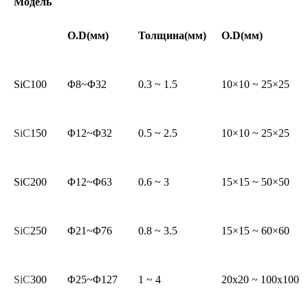
Модель
O.D(мм)
Толщина(мм)
O.D(мм)
SiC100
Φ8~Φ32
0.3 ~ 1.5
10×10 ~ 25×25
SiC
150
Φ12~Φ32
0.5 ~ 2.5
10×10 ~ 25×25
SiC200
Φ12~Φ63
0.6 ~ 3
15×15 ~ 50×50
SiC
250
Φ21~Φ76
0.8 ~ 3.5
15×15 ~ 60×60
SiC
300
Φ25~Φ127
1 ~ 4
20x20 ~ 100x100