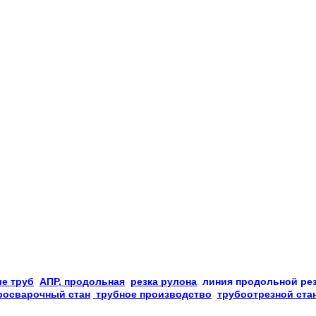
е труб
, 
АПР, продольная
, 
резка рулона
, 
линия продольной ре
росварочный стан
,
 трубное производство
, 
трубоотрезной ста