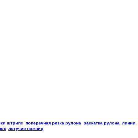
зки
штрипс
, 
поперечная резка рулона
, 
раскатка рулона
, 
линии 
нок
, 
летучие ножниц