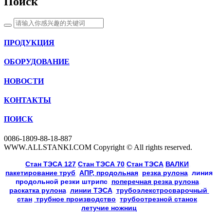
Поиск
ПРОДУКЦИЯ
ОБОРУДОВАНИЕ
НОВОСТИ
КОНТАКТЫ
ПОИСК
0086-1809-88-18-887
WWW.ALLSTANKI.COM Copyright © All rights reserved.
Cтан ТЭСА 127
,
Cтан ТЭСА 70
,
Cтан ТЭСА
,
ВАЛКИ
, 
пакетирование труб
, 
АПР, продольная
, 
резка рулона
, 
линия
продольной резки
штрипс
, 
поперечная резка рулона
, 
раскатка рулона
, 
линии ТЭСА
, 
трубоэлекстросварочный 
стан
,
 трубное производство
, 
трубоотрезной станок
, 
летучие ножниц