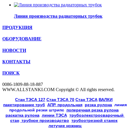
Линия производства радиаторных трубок
ПРОДУКЦИЯ
ОБОРУДОВАНИЕ
НОВОСТИ
КОНТАКТЫ
ПОИСК
0086-1809-88-18-887
WWW.ALLSTANKI.COM Copyright © All rights reserved.
Cтан ТЭСА 127
,
Cтан ТЭСА 70
,
Cтан ТЭСА
,
ВАЛКИ
, 
пакетирование труб
, 
АПР, продольная
, 
резка рулона
, 
линия
продольной резки
штрипс
, 
поперечная резка рулона
, 
раскатка рулона
, 
линии ТЭСА
, 
трубоэлекстросварочный 
стан
,
 трубное производство
, 
трубоотрезной станок
, 
летучие ножниц