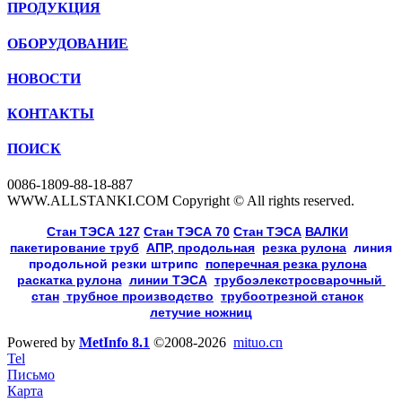
ПРОДУКЦИЯ
ОБОРУДОВАНИЕ
НОВОСТИ
КОНТАКТЫ
ПОИСК
0086-1809-88-18-887
WWW.ALLSTANKI.COM Copyright © All rights reserved.
Cтан ТЭСА 127
,
Cтан ТЭСА 70
,
Cтан ТЭСА
,
ВАЛКИ
, 
пакетирование труб
, 
АПР, продольная
, 
резка рулона
, 
линия
продольной резки
штрипс
, 
поперечная резка рулона
, 
раскатка рулона
, 
линии ТЭСА
, 
трубоэлекстросварочный 
стан
,
 трубное производство
, 
трубоотрезной станок
, 
летучие ножниц
Powered by
MetInfo 8.1
©2008-2026
mituo.cn
Tel
Письмо
Карта