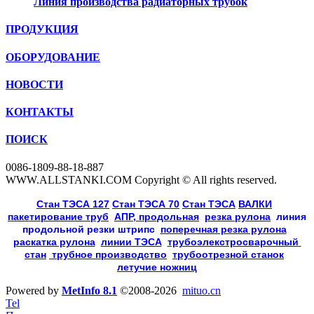
Линия производства радиаторных трубок
ПРОДУКЦИЯ
ОБОРУДОВАНИЕ
НОВОСТИ
КОНТАКТЫ
ПОИСК
0086-1809-88-18-887
WWW.ALLSTANKI.COM Copyright © All rights reserved.
Cтан ТЭСА 127
,
Cтан ТЭСА 70
,
Cтан ТЭСА
,
ВАЛКИ
, 
пакетирование труб
, 
АПР, продольная
, 
резка рулона
, 
линия
продольной резки
штрипс
, 
поперечная резка рулона
, 
раскатка рулона
, 
линии ТЭСА
, 
трубоэлекстросварочный 
стан
,
 трубное производство
, 
трубоотрезной станок
, 
летучие ножниц
Powered by
MetInfo 8.1
©2008-2026
mituo.cn
Tel