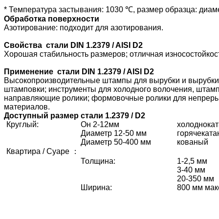
* Температура застывания: 1030 ℃, размер образца: диам
Обработка поверхности
Азотирование: подходит для азотирования.
Свойства
стали DIN 1.2379 / AISI D2
Хорошая стабильность размеров; отличная износостойкост
Применение
стали DIN 1.2379 / AISI D2
Высокопроизводительные штампы для вырубки и вырубки л
штамповки; инструменты для холодного волочения, штамп
направляющие ролики; формовочные ролики для непреры
материалов.
Доступный размер стали 1.2379 / D2
Круглый:
Он 2-12мм
холоднока
Диаметр 12-50 мм
горячекат
Диаметр 50-400 мм
кованый
Квартира / Суаре ：
Толщина:
1-2,5 мм
3-40 мм
20-350 мм
Ширина:
800 мм мак