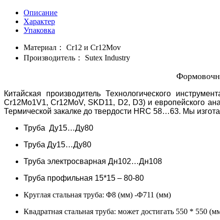
Описание
Характер
Упаковка
Материал：
Cr12 и Cr12Mov
Производитель：
Sutex Industry
Формовочны
Китайская производитель Технологического инструмент
Cr12Mo1V1, Cr12MoV, SKD11, D2, D3) и европейского ана
Термической закалке до твердости HRC 58…63. Мы изгот
Труба Ду15…Ду80
Труба Ду15…Ду80
Труба электросварная Дн102…Дн108
Труба профильная 15*15 – 80-80
Круглая стальная труба: Φ8 (мм) -Φ711 (мм)
Квадратная стальная труба: может достигать 550 * 550 (м