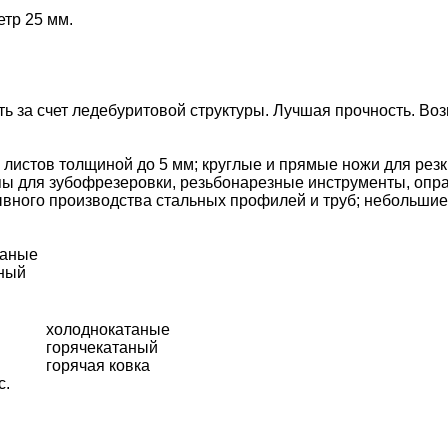
етр 25 мм.
ь за счет ледебуритовой структуры. Лучшая прочность. Во
истов толщиной до 5 мм; круглые и прямые ножи для резк
ы для зубофрезеровки, резьбонарезные инструменты, оправ
вного производства стальных профилей и труб; небольши
таные
аный
холоднокатаные
горячекатаный
горячая ковка
с.