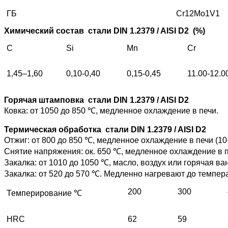
ГБ
Cr12Mo1V1
Химический состав
стали DIN 1.2379 / AISI D2
(%)
C
Si
Mn
Cr
1,45–1,60
0,10-0,40
0,15-0,45
11.00-12.0
Горячая штамповка
стали DIN 1.2379 / AISI D2
Ковка: от 1050 до 850 ℃, медленное охлаждение в печи.
Термическая обработка
стали DIN 1.2379 / AISI D2
Отжиг: от 800 до 850 ℃, медленное охлаждение в печи (10-
Снятие напряжения: ок. 650 ℃, медленное охлаждение в п
Закалка: от 1010 до 1050 ℃, масло, воздух или горячая ва
Закалка: от 520 до 570 ℃. Медленно нагревают до темпер
200
300
Темперирование ℃
HRC
62
59