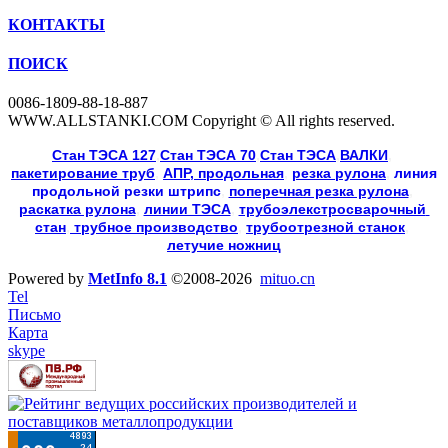
КОНТАКТЫ
ПОИСК
0086-1809-88-18-887
WWW.ALLSTANKI.COM Copyright © All rights reserved.
Cтан ТЭСА 127
,
Cтан ТЭСА 70
,
Cтан ТЭСА
,
ВАЛКИ
, 
пакетирование труб
, 
АПР, продольная
, 
резка рулона
, 
линия
продольной резки
штрипс
, 
поперечная резка рулона
, 
раскатка рулона
, 
линии ТЭСА
, 
трубоэлекстросварочный 
стан
,
 трубное производство
, 
трубоотрезной станок
, 
летучие ножниц
Powered by
MetInfo 8.1
©2008-2026
mituo.cn
Tel
Письмо
Карта
skype