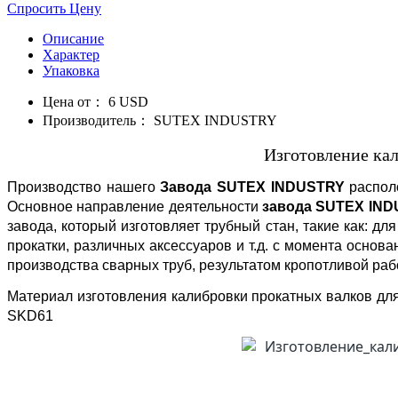
Спросить Цену
Описание
Характер
Упаковка
Цена от：
6 USD
Производитель：
SUTEX INDUSTRY
Изготовление ка
Производство нашего
З
авода SUTEX INDUSTRY
распол
Основное направление деятельности
завода SUTEX IN
завода, который изготовляет трубный стан, такие как: 
прокатки, различных аксессуаров и т.д. с момента осно
производства сварных труб, результатом кропотливой ра
Материал изготовления калибровки прокатных валков для
SKD61