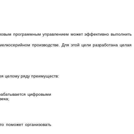
числовым программным управлением может эффективно выполнить
мелкосерийном производстве. Для этой цели разработана целая
аря целому ряду преимуществ:
брабатывается цифровыми
века;
то поможет организовать