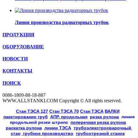
Линия производства радиаторных трубок
ПРОДУКЦИЯ
ОБОРУДОВАНИЕ
НОВОСТИ
КОНТАКТЫ
ПОИСК
0086-1809-88-18-887
WWW.ALLSTANKI.COM Copyright © All rights reserved.
Cтан ТЭСА 127
,
Cтан ТЭСА 70
,
Cтан ТЭСА
,
ВАЛКИ
, 
пакетирование труб
, 
АПР, продольная
, 
резка рулона
, 
линия
продольной резки
штрипс
, 
поперечная резка рулона
, 
раскатка рулона
, 
линии ТЭСА
, 
трубоэлекстросварочный 
стан
,
 трубное производство
, 
трубоотрезной станок
, 