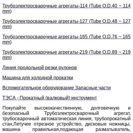
Трубоэлектросварочные агрегаты-114 (Tube O.D.40 ~ 114
mm)
Трубоэлектросварочные агрегаты-127 (Tube O.D.48 ~ 127
mm)
Трубоэлектросварочные агрегаты-165 (Tube O.D.76 ~ 165
mm)
Трубоэлектросварочные агрегаты-219 (Tube O.D.89 ~ 219
mm)
Линия продольной резки рулонов
Машина для холодной прокатки
Вспомогательное оборудование Запасные части
ТЭСА - Прокатный (валковый) инструмент
Покупайте высококачественную, долговечную и
безопасный Трубоэлектросварочный агрегат,
трубосварочный автоматическая линия, трубопрокатный
стан,Летучее отрезное устройство, дисковые ножницы,
машина правильная,подающая разматыватель,