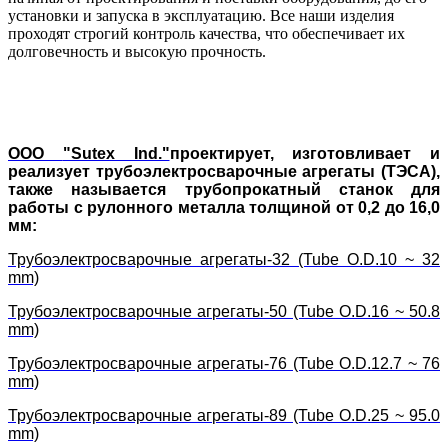
установки и запуска в эксплуатацию. Все наши изделия
проходят строгий контроль качества, что обеспечивает их
долговечность и высокую прочность.
ООО
"Sutex Ind."
проектирует, изготовливает и
реализует трубоэлектросварочные агрегаты (ТЭСА),
также называется трубопрокатный станок для
работы с рулонного металла толщиной от 0,2 до 16,0
мм:
Трубоэлектросварочные агрегаты-32 (Tube O.D.10 ~ 32
mm)
Трубоэлектросварочные агрегаты-50 (Tube O.D.16 ~ 50.8
mm)
Трубоэлектросварочные агрегаты-76 (Tube O.D.12.7 ~ 76
mm)
Трубоэлектросварочные агрегаты-89 (Tube O.D.25 ~ 95.0
mm)