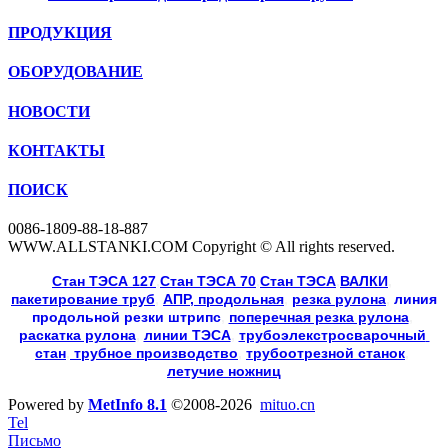
ПРОДУКЦИЯ
ОБОРУДОВАНИЕ
НОВОСТИ
КОНТАКТЫ
ПОИСК
0086-1809-88-18-887
WWW.ALLSTANKI.COM Copyright © All rights reserved.
Cтан ТЭСА 127
,
Cтан ТЭСА 70
,
Cтан ТЭСА
,
ВАЛКИ
, 
пакетирование труб
, 
АПР, продольная
, 
резка рулона
, 
линия
продольной резки
штрипс
, 
поперечная резка рулона
, 
раскатка рулона
, 
линии ТЭСА
, 
трубоэлекстросварочный 
стан
,
 трубное производство
, 
трубоотрезной станок
, 
летучие ножниц
Powered by
MetInfo 8.1
©2008-2026
mituo.cn
Tel
Письмо