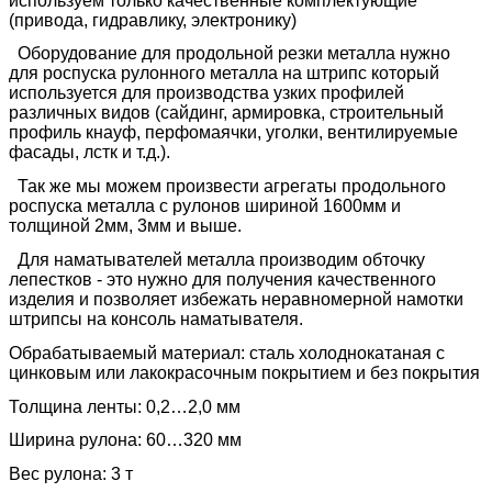
используем только качественные комплектующие
(привода, гидравлику, электронику)
Оборудование для продольной резки металла нужно
для роспуска рулонного металла на штрипс который
используется для производства узких профилей
различных видов (сайдинг, армировка, строительный
профиль кнауф, перфомаячки, уголки, вентилируемые
фасады, лстк и т.д.).
Так же мы можем произвести агрегаты продольного
роспуска металла с рулонов шириной 1600мм и
толщиной 2мм, 3мм и выше.
Для наматывателей металла производим обточку
лепестков - это нужно для получения качественного
изделия и позволяет избежать неравномерной намотки
штрипсы на консоль наматывателя.
Обрабатываемый материал: сталь холоднокатаная с
цинковым или лакокрасочным покрытием и без покрытия
Толщина ленты: 0,2…2,0 мм
Ширина рулона: 60…320 мм
Вес рулона: 3 т