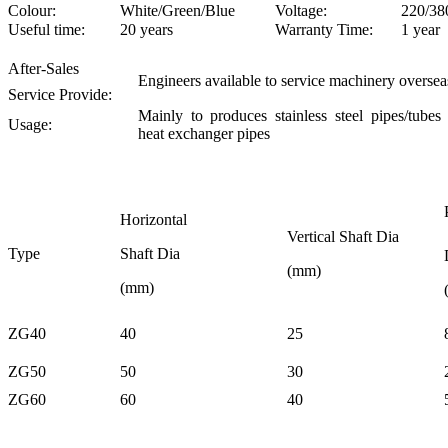
Colour:
White/Green/Blue
Voltage:
220/38
Useful time:
20 years
Warranty Time:
1 year
After-Sales
Engineers available to service machinery oversea
Service Provide:
Mainly to produces stainless steel pipes/tubes
Usage:
heat exchanger pipes
Horizontal
Vertical
Shaft
Di
a
Type
Shaft
Di
a
(mm)
(mm)
ZG40
40
25
ZG50
50
30
ZG60
60
40