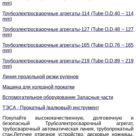
mm)
Трубоэлектросварочные агрегаты-114 (Tube O.D.40 ~ 114
mm)
Трубоэлектросварочные агрегаты-127 (Tube O.D.48 ~ 127
mm)
Трубоэлектросварочные агрегаты-165 (Tube O.D.76 ~ 165
mm)
Трубоэлектросварочные агрегаты-219 (Tube O.D.89 ~ 219
mm)
Линия продольной резки рулонов
Машина для холодной прокатки
Вспомогательное оборудование Запасные части
ТЭСА - Прокатный (валковый) инструмент
Покупайте высококачественную, долговечную и
безопасный Трубоэлектросварочный агрегат,
трубосварочный автоматическая линия, трубопрокатный
стан,Летучее отрезное устройство, дисковые ножницы,