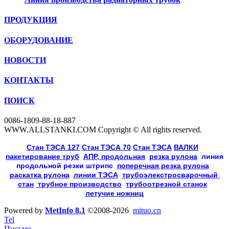
ПРОДУКЦИЯ
ОБОРУДОВАНИЕ
НОВОСТИ
КОНТАКТЫ
ПОИСК
0086-1809-88-18-887
WWW.ALLSTANKI.COM Copyright © All rights reserved.
Cтан ТЭСА 127
,
Cтан ТЭСА 70
,
Cтан ТЭСА
,
ВАЛКИ
, 
пакетирование труб
, 
АПР, продольная
, 
резка рулона
, 
линия
продольной резки
штрипс
, 
поперечная резка рулона
, 
раскатка рулона
, 
линии ТЭСА
, 
трубоэлекстросварочный 
стан
,
 трубное производство
, 
трубоотрезной станок
, 
летучие ножниц
Powered by
MetInfo 8.1
©2008-2026
mituo.cn
Tel
Письмо