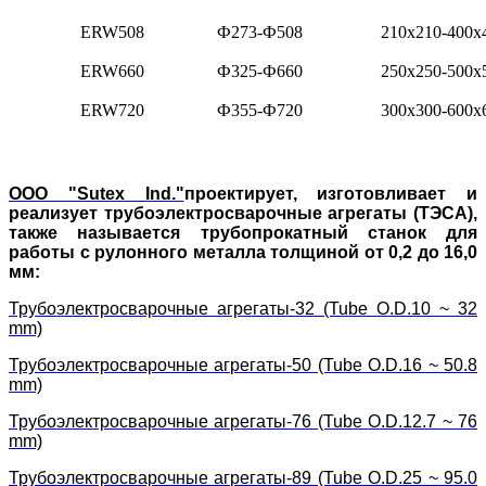
ERW508
Ф273-Ф508
210x210-400x
ERW660
Ф325-Ф660
250x250-500x
ERW720
Ф355-Ф720
300x300-600x
ООО
"Sutex Ind."
проектирует, изготовливает и
реализует трубоэлектросварочные агрегаты (ТЭСА),
также называется трубопрокатный станок для
работы с рулонного металла толщиной от 0,2 до 16,0
мм:
Трубоэлектросварочные агрегаты-32 (Tube O.D.10 ~ 32
mm)
Трубоэлектросварочные агрегаты-50 (Tube O.D.16 ~ 50.8
mm)
Трубоэлектросварочные агрегаты-76 (Tube O.D.12.7 ~ 76
mm)
Трубоэлектросварочные агрегаты-89 (Tube O.D.25 ~ 95.0