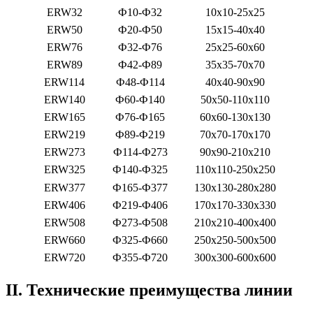
ERW32
Ф10-Ф32
10x10-25x25
ERW50
Ф20-Ф50
15x15-40x40
ERW76
Ф32-Ф76
25x25-60x60
ERW89
Ф42-Ф89
35x35-70x70
ERW114
Ф48-Ф114
40x40-90x90
ERW140
Ф60-Ф140
50x50-110x110
ERW165
Ф76-Ф165
60x60-130x130
ERW219
Ф89-Ф219
70x70-170x170
ERW273
Ф114-Ф273
90x90-210x210
ERW325
Ф140-Ф325
110x110-250x250
ERW377
Ф165-Ф377
130x130-280x280
ERW406
Ф219-Ф406
170x170-330x330
ERW508
Ф273-Ф508
210x210-400x400
ERW660
Ф325-Ф660
250x250-500x500
ERW720
Ф355-Ф720
300x300-600x600
II. Технические преимущества линии