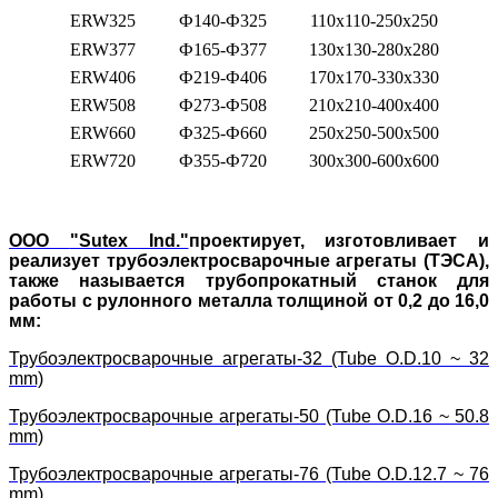
ERW325
Ф140-Ф325
110x110-250x250
ERW377
Ф165-Ф377
130x130-280x280
ERW406
Ф219-Ф406
170x170-330x330
ERW508
Ф273-Ф508
210x210-400x400
ERW660
Ф325-Ф660
250x250-500x500
ERW720
Ф355-Ф720
300x300-600x600
ООО
"Sutex Ind."
проектирует, изготовливает и
реализует трубоэлектросварочные агрегаты (ТЭСА),
также называется трубопрокатный станок для
работы с рулонного металла толщиной от 0,2 до 16,0
мм:
Трубоэлектросварочные агрегаты-32 (Tube O.D.10 ~ 32
mm)
Трубоэлектросварочные агрегаты-50 (Tube O.D.16 ~ 50.8
mm)
Трубоэлектросварочные агрегаты-76 (Tube O.D.12.7 ~ 76
mm)