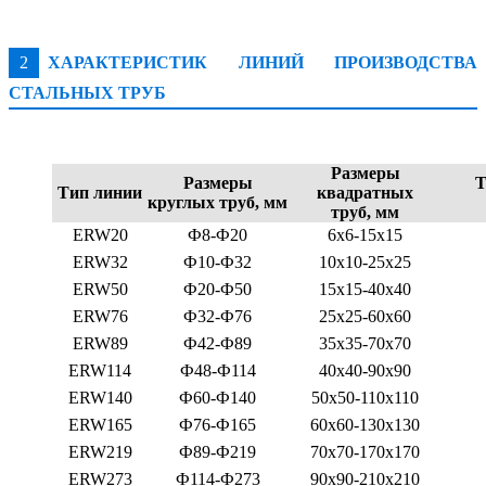
2
ХАРАКТЕРИСТИК ЛИНИЙ ПРОИЗВОДСТВА
СТАЛЬНЫХ ТРУБ
Размеры
Размеры
Тип линии
квадратных
круглых труб, мм
труб, мм
ERW20
Ф8-Ф20
6x6-15x15
ERW32
Ф10-Ф32
10x10-25x25
ERW50
Ф20-Ф50
15x15-40x40
ERW76
Ф32-Ф76
25x25-60x60
ERW89
Ф42-Ф89
35x35-70x70
ERW114
Ф48-Ф114
40x40-90x90
ERW140
Ф60-Ф140
50x50-110x110
ERW165
Ф76-Ф165
60x60-130x130
ERW219
Ф89-Ф219
70x70-170x170
ERW273
Ф114-Ф273
90x90-210x210