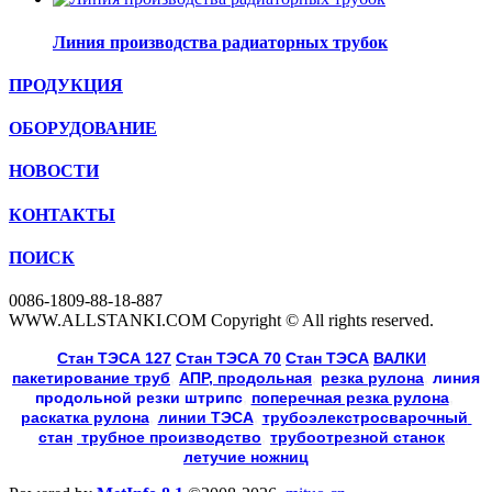
Линия производства радиаторных трубок
ПРОДУКЦИЯ
ОБОРУДОВАНИЕ
НОВОСТИ
КОНТАКТЫ
ПОИСК
0086-1809-88-18-887
WWW.ALLSTANKI.COM Copyright © All rights reserved.
Cтан ТЭСА 127
,
Cтан ТЭСА 70
,
Cтан ТЭСА
,
ВАЛКИ
, 
пакетирование труб
, 
АПР, продольная
, 
резка рулона
, 
линия
продольной резки
штрипс
, 
поперечная резка рулона
, 
раскатка рулона
, 
линии ТЭСА
, 
трубоэлекстросварочный 
стан
,
 трубное производство
, 
трубоотрезной станок
, 
летучие ножниц