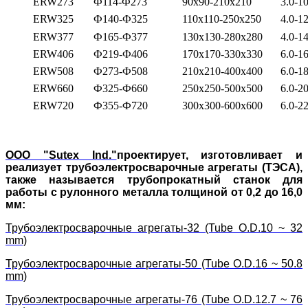
ERW273
Ф114-Ф273
90x90-210x210
3.0-10
ERW325
Ф140-Ф325
110x110-250x250
4.0-12
ERW377
Ф165-Ф377
130x130-280x280
4.0-14
ERW406
Ф219-Ф406
170x170-330x330
6.0-16
ERW508
Ф273-Ф508
210x210-400x400
6.0-18
ERW660
Ф325-Ф660
250x250-500x500
6.0-20
ERW720
Ф355-Ф720
300x300-600x600
6.0-22
ООО
"Sutex Ind."
проектирует, изготовливает и
реализует трубоэлектросварочные агрегаты (ТЭСА),
также называется трубопрокатный станок для
работы с рулонного металла толщиной от 0,2 до 16,0
мм:
Трубоэлектросварочные агрегаты-32 (Tube O.D.10 ~ 32
mm)
Трубоэлектросварочные агрегаты-50 (Tube O.D.16 ~ 50.8
mm)
Трубоэлектросварочные агрегаты-76 (Tube O.D.12.7 ~ 76