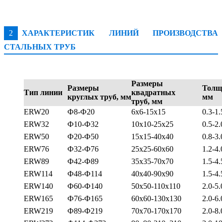
2
ХАРАКТЕРИСТИК ЛИНИЙ ПРОИЗВОДСТВА
СТАЛЬНЫХ ТРУБ
Размеры
Размеры
Тол
Тип линии
квадратных
круглых труб, мм
мм
труб, мм
ERW20
Ф8-Ф20
6x6-15x15
0.3-1.
ERW32
Ф10-Ф32
10x10-25x25
0.5-2.
ERW50
Ф20-Ф50
15x15-40x40
0.8-3.
ERW76
Ф32-Ф76
25x25-60x60
1.2-4.
ERW89
Ф42-Ф89
35x35-70x70
1.5-4.
ERW114
Ф48-Ф114
40x40-90x90
1.5-4.
ERW140
Ф60-Ф140
50x50-110x110
2.0-5.
ERW165
Ф76-Ф165
60x60-130x130
2.0-6.
ERW219
Ф89-Ф219
70x70-170x170
2.0-8.