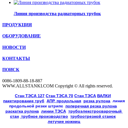
Линия производства радиаторных трубок
ПРОДУКЦИЯ
ОБОРУДОВАНИЕ
НОВОСТИ
КОНТАКТЫ
ПОИСК
0086-1809-88-18-887
WWW.ALLSTANKI.COM Copyright © All rights reserved.
Cтан ТЭСА 127
,
Cтан ТЭСА 70
,
Cтан ТЭСА
,
ВАЛКИ
, 
пакетирование труб
, 
АПР, продольная
, 
резка рулона
, 
линия
продольной резки
штрипс
, 
поперечная резка рулона
, 
раскатка рулона
, 
линии ТЭСА
, 
трубоэлекстросварочный 
стан
,
 трубное производство
, 
трубоотрезной станок
, 
летучие ножниц