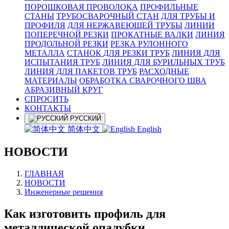
ПОРОШКОВАЯ ПРОВОЛОКА
ПРОФИЛЬНЫЕ
СТАНЫ
ТРУБОСВАРОЧНЫЙ СТАН
ДЛЯ ТРУБЫ И
ПРОФИЛЯ
ДЛЯ НЕРЖАВЕЮЩЕЙ ТРУБЫ
ЛИНИИ
ПОПЕРЕЧНОЙ РЕЗКИ
ПРОКАТНЫЕ ВАЛКИ
ЛИНИЯ
ПРОДОЛЬНОЙ РЕЗКИ
РЕЗКА РУЛОННОГО
МЕТАЛЛА
СТАНОК ДЛЯ РЕЗКИ ТРУБ
ЛИНИЯ ДЛЯ
ИСПЫТАНИЯ ТРУБ
ЛИНИЯ ДЛЯ БУРИЛЬНЫХ ТРУБ
ЛИНИЯ ДЛЯ ПАКЕТОВ ТРУБ
РАСХОДНЫЕ
МАТЕРИАЛЫ
OБРАБОТКА СВАРОЧНОГО ШВА
АБРАЗИВНЫЙ КРУГ
СПРОСИТЬ
КОНТАКТЫ
РУССКИЙ
简体中文
English
НОВОСТИ
ГЛАВНАЯ
НОВОСТИ
Инженерные решения
Как изготовить профиль для
металлической опалубки.